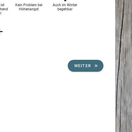
ist
Kein Problem bei
Auch im Winter
chend
Höhenangst
begehbar
!
WEITER