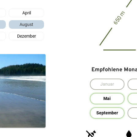
650 m
April
August
Dezember
Empfohlene Monat
Januar
Mai
September