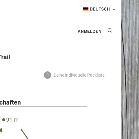
DEUTSCH
ANMELDEN
rail
Deine individuelle Packliste
3
schaften
91 m