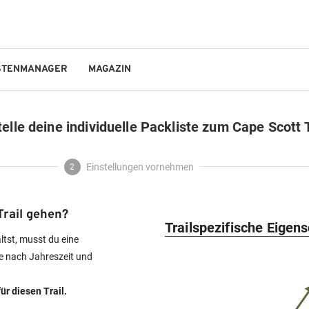
STENMANAGER
MAGAZIN
GO!OUTDOORS
telle deine individuelle Packliste zum Cape Scott T
Einstellungen vornehmen
2
rail gehen?
Trailspezifische Eigen
ältst, musst du eine
e nach Jahreszeit und
ür diesen Trail.