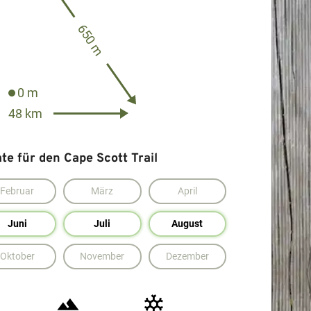
650 m
0 m
48 km
e für den Cape Scott Trail
Februar
März
April
Juni
Juli
August
Oktober
November
Dezember