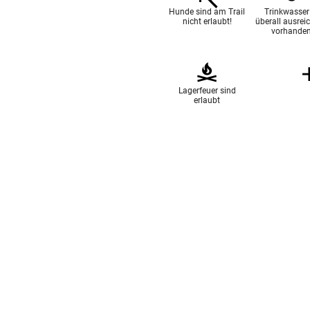
Hunde sind am Trail
Trinkwasser 
nicht erlaubt!
überall ausrei
vorhanden
Lagerfeuer sind
erlaubt