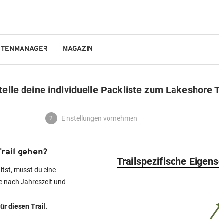
STENMANAGER
MAGAZIN
GO!OUTDOORS
telle deine individuelle Packliste zum Lakeshore T
Einstellungen vornehmen
2
rail gehen?
Trailspezifische Eigen
ältst, musst du eine
e nach Jahreszeit und
ür diesen Trail.