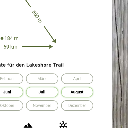
650 m
184 m
69 km
e für den Lakeshore Trail
Februar
März
April
Juni
Juli
August
Oktober
November
Dezember