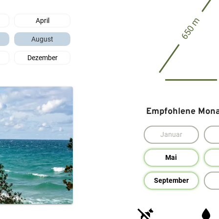
650 m
April
August
Dezember
Empfohlene Monat
Januar
Mai
September