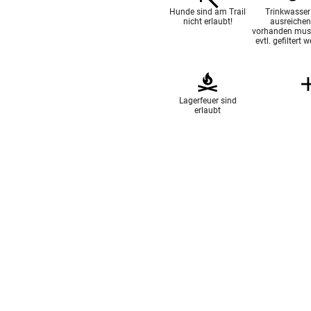
Hunde sind am Trail
Trinkwasser 
nicht erlaubt!
ausreiche
vorhanden mus
evtl. gefiltert 
Lagerfeuer sind
erlaubt