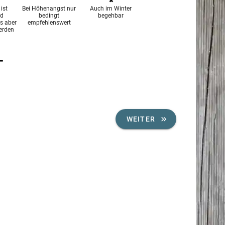
ist
Bei Höhenangst nur
Auch im Winter
nd
bedingt
begehbar
s aber
empfehlenswert
werden
WEITER