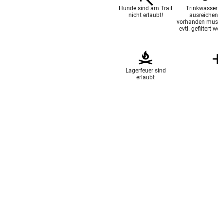
Hunde sind am Trail
Trinkwasser 
nicht erlaubt!
ausreiche
vorhanden mus
evtl. gefiltert 
Lagerfeuer sind
erlaubt