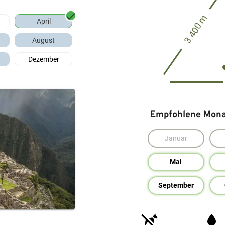
3.400 m
April
August
Dezember
Empfohlene Monat
Januar
Mai
September