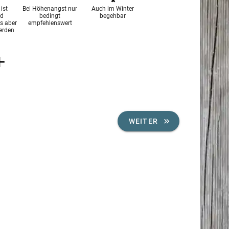
ist
Bei Höhenangst nur
Auch im Winter
nd
bedingt
begehbar
s aber
empfehlenswert
werden
WEITER