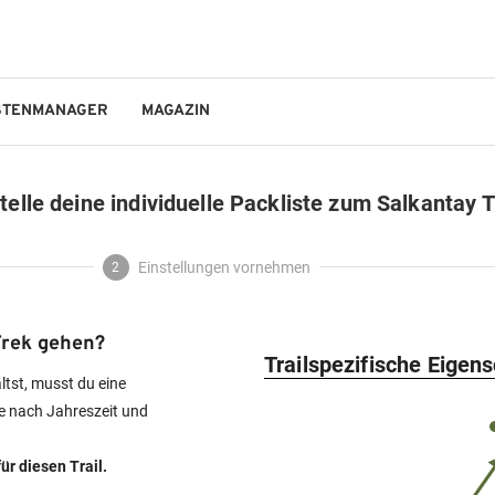
STENMANAGER
MAGAZIN
GO!OUTDOORS
telle deine individuelle Packliste zum Salkantay 
Einstellungen vornehmen
2
Trek gehen?
Trailspezifische Eigen
ältst, musst du eine
e nach Jahreszeit und
ür diesen Trail.