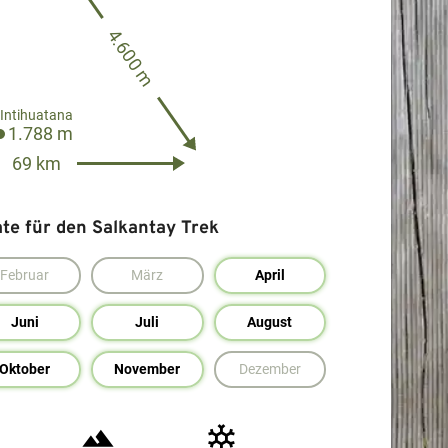
4.600 m
Intihuatana
1.788 m
69 km
e für den Salkantay Trek
Februar
März
April
Juni
Juli
August
Oktober
November
Dezember