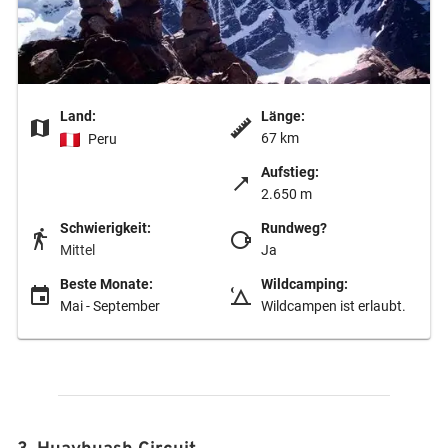
Land:
Länge:
67 km
Peru
Aufstieg:
2.650 m
Schwierigkeit:
Rundweg?
Mittel
Ja
Beste Monate:
Wildcamping:
Mai - September
Wildcampen ist erlaubt.