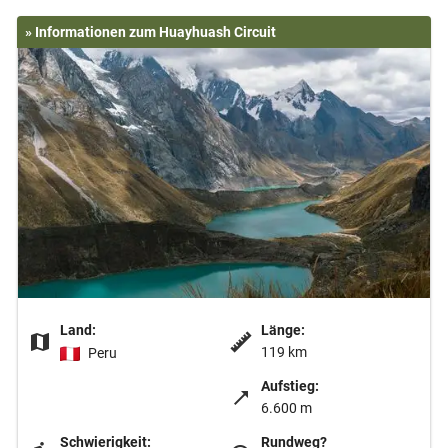
» Informationen zum Huayhuash Circuit
Land:
Länge:
119 km
Peru
Aufstieg:
6.600 m
Schwierigkeit:
Rundweg?