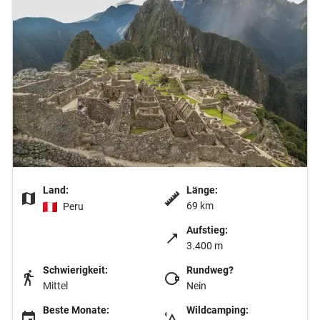
Land:
Länge:
69 km
Peru
Aufstieg:
3.400 m
Schwierigkeit:
Rundweg?
Mittel
Nein
Beste Monate:
Wildcamping: