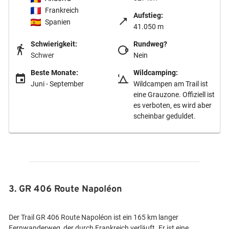
Frankreich
Aufstieg:
Spanien
41.050 m
Schwierigkeit:
Rundweg?
Schwer
Nein
Beste Monate:
Wildcamping:
Juni - September
Wildcampen am Trail ist
eine Grauzone. Offiziell ist
es verboten, es wird aber
scheinbar geduldet.
3. GR 406 Route Napoléon
Der Trail GR 406 Route Napoléon ist ein 165 km langer
Fernwanderweg, der durch Frankreich verläuft. Er ist eine