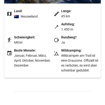
Land:
Länge:
45 km
Neuseeland
Aufstieg:
1.450 m
Schwierigkeit:
Rundweg?
Mittel
Ja
Beste Monate:
Wildcamping:
Januar, Februar, März,
Wildcampen am Trail ist
April, Oktober, November,
eine Grauzone. Offiziell ist
Dezember
es verboten, es wird aber
scheinbar geduldet.