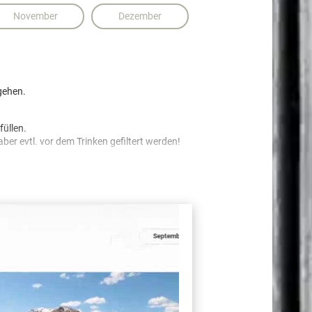
November
Dezember
gehen.
füllen.
er evtl. vor dem Trinken gefiltert werden!
nd geschützt werden!