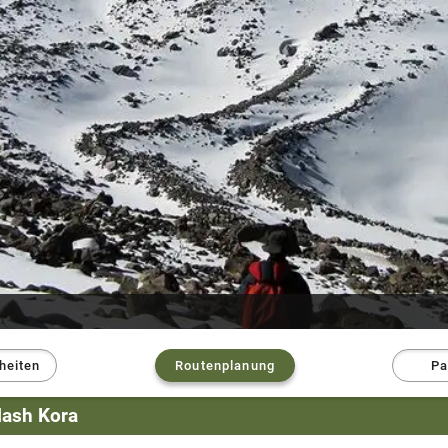
heiten
Routenplanung
Pa
lash Kora