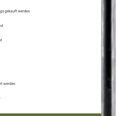
egs gekauft werden
st
bt
ert werden
r