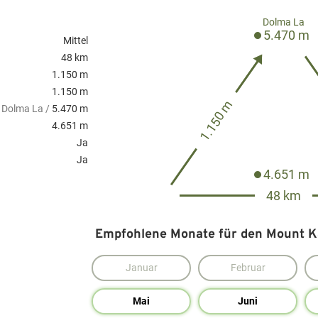
Dolma La
5.470 m
Mittel
48 km
1.150 m
1.150 m
1.150 m
Dolma La /
5.470 m
4.651 m
Ja
Ja
4.651 m
48 km
Empfohlene Monate für den Mount K
Januar
Februar
Mai
Juni