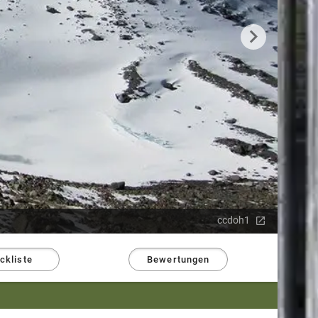
ccdoh1
ckliste
Bewertungen