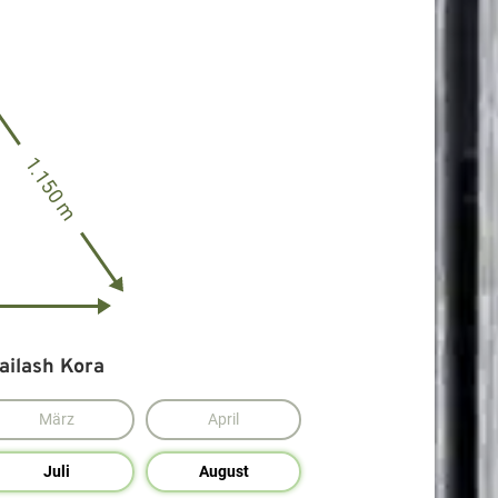
1.150 m
ailash Kora
März
April
Juli
August