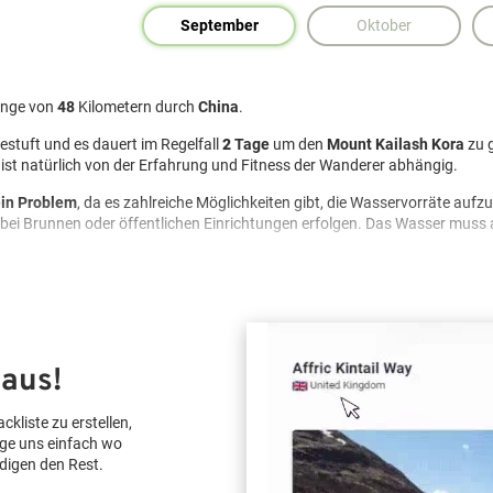
September
Oktober
Länge von
48
Kilometern durch
China
.
estuft und es dauert im Regelfall
2
Tage
um den
Mount Kailash Kora
zu 
, ist natürlich von der Erfahrung und Fitness der Wanderer abhängig.
ein Problem
, da es zahlreiche Möglichkeiten gibt, die Wasservorräte aufzu
bei Brunnen oder öffentlichen Einrichtungen erfolgen. Das Wasser muss ab
in Problem
.
nsmittel nachkaufen oder in einer Hütte/einem Restaurant essen.
 Vorrat mit sich führen.
t/Tarp, in Homestays und in Pensionen/Hotels entlang des Weges
.
 aus!
terlasse keine Spuren“. Müll muss mitgenommen und die Natur beachtet u
ten
. Dies kann sich aber jederzeit ändern.
ckliste zu erstellen,
 und eine ggf. vorhandene Waldbrandgefahr beachten.
age uns einfach wo
chtet, sondern vorhandene genutzt werden.
digen den Rest.