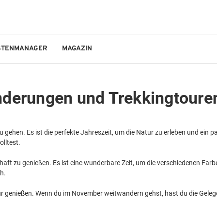
STENMANAGER
MAGAZIN
GO!OUTDOORS
nderungen und Trekkingtour
ehen. Es ist die perfekte Jahreszeit, um die Natur zu erleben und ein p
lltest.
schaft zu genießen. Es ist eine wunderbare Zeit, um die verschiedenen F
ch.
Natur genießen. Wenn du im November weitwandern gehst, hast du die Geleg