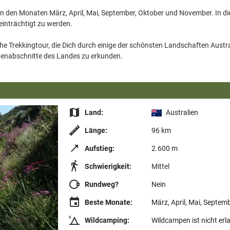
 in den Monaten März, April, Mai, September, Oktober und November. In d
einträchtigt zu werden.
e Trekkingtour, die Dich durch einige der schönsten Landschaften Australie
Land:
Australien
Länge:
96 km
Aufstieg:
2.600 m
Schwierigkeit:
Mittel
Rundweg?
Nein
Beste Monate:
März, April, Mai, Septem
Wildcamping:
Wildcampen ist nicht erl