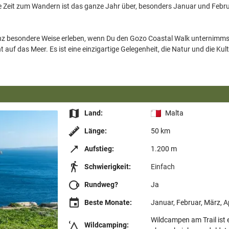
 Zeit zum Wandern ist das ganze Jahr über, besonders Januar und Februa
nz besondere Weise erleben, wenn Du den Gozo Coastal Walk unternimmst
auf das Meer. Es ist eine einzigartige Gelegenheit, die Natur und die Kul
Land:
Malta
Länge:
50 km
Aufstieg:
1.200 m
Schwierigkeit:
Einfach
Rundweg?
Ja
Beste Monate:
Januar, Februar, März, A
Wildcampen am Trail ist e
Wildcamping: