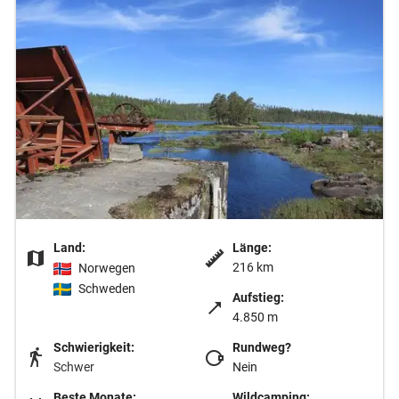
Land:
Länge:
216 km
Norwegen
Schweden
Aufstieg:
4.850 m
Schwierigkeit:
Rundweg?
Schwer
Nein
Beste Monate:
Wildcamping: