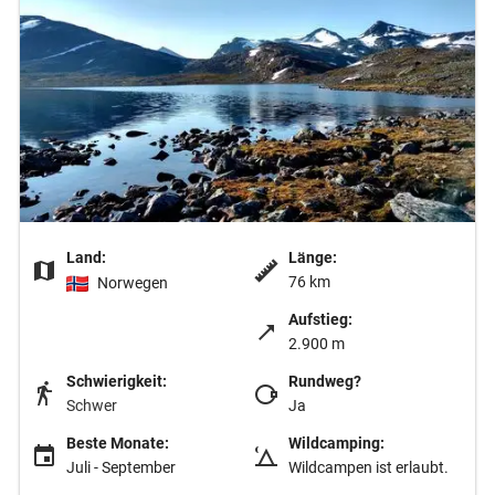
Land:
Länge:
76 km
Norwegen
Aufstieg:
2.900 m
Schwierigkeit:
Rundweg?
Schwer
Ja
Beste Monate:
Wildcamping:
Juli - September
Wildcampen ist erlaubt.